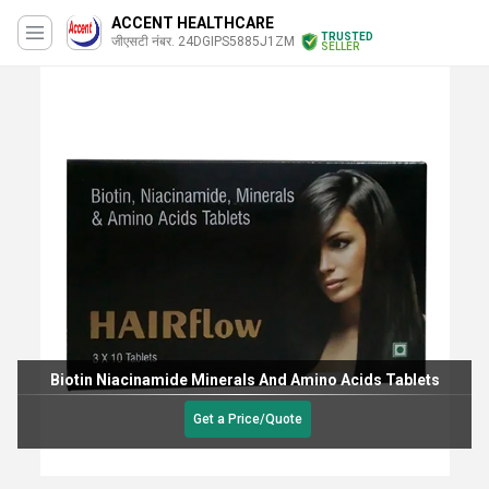
ACCENT HEALTHCARE
TRUSTED
जीएसटी नंबर. 24DGIPS5885J1ZM
SELLER
ids Tablets
Potassium Chlorde And Sodium Citrate 
Get a Price/Quote