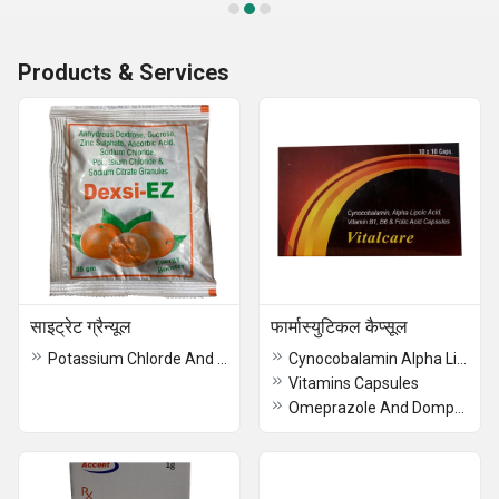
Products & Services
साइट्रेट ग्रैन्यूल
फार्मास्युटिकल कैप्सूल
Potassium Chlorde And Sodium Citrate Granules
Cynocobalamin Alpha Lipoic Acid Vitamin B1 B6 And Folic Acid Capsules
Vitamins Capsules
Omeprazole And Domperidone Capsules