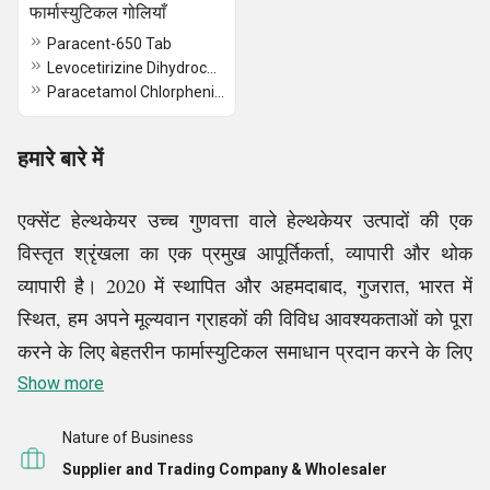
फार्मास्युटिकल गोलियाँ
Paracent-650 Tab
Levocetirizine Dihydrochloride And Montelukast Tablets
Paracetamol Chlorpheniramine Maleate And Phenylephrine Hydrochloride Tablets
हमारे बारे में
एक्सेंट हेल्थकेयर उच्च गुणवत्ता वाले हेल्थकेयर उत्पादों की एक
विस्तृत श्रृंखला का एक प्रमुख आपूर्तिकर्ता, व्यापारी और थोक
व्यापारी है। 2020 में स्थापित और अहमदाबाद, गुजरात, भारत में
स्थित, हम अपने मूल्यवान ग्राहकों की विविध आवश्यकताओं को पूरा
करने के लिए बेहतरीन फार्मास्युटिकल समाधान प्रदान करने के लिए
प्रतिबद्ध हैं। श्री ध्रुव शेठ के दूरदर्शी नेतृत्व में, हमने उद्योग में
Show more
उत्कृष्टता के लिए तेजी से ख्याति अर्जित की
है।
Nature of Business
Supplier and Trading Company & Wholesaler
हम भलाई को बढ़ावा देने और जीवन की गुणवत्ता बढ़ाने के लिए